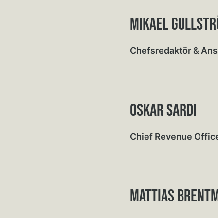
mikael gullst
Chefsredaktör & Ansv
Oskar sardi
Chief Revenue Offic
Mattias brent