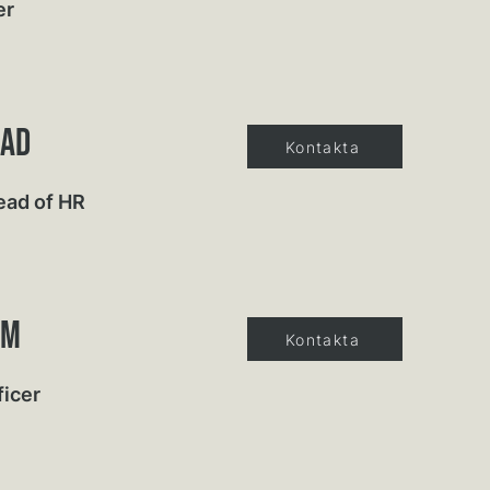
er
rad
Kontakta
Head of HR
om
Kontakta
ficer