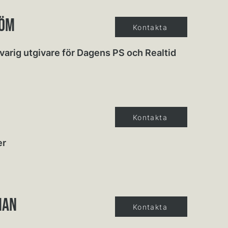
röm
Kontakta
arig utgivare för Dagens PS och Realtid
Kontakta
er
man
Kontakta