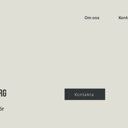
Om oss
Kont
RG
Kontakta
ör